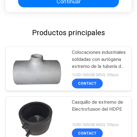
Continuar
Productos principales
Colocaciones industriales
soldadas con autógena
extremo de la tubería de
acero del GB
1USD-100USD MOQ:100pcs
CONTACT
Casquillo de extremo de
Electrofusion del HDPE
1USD-100USD MOQ:100pcs
CONTACT