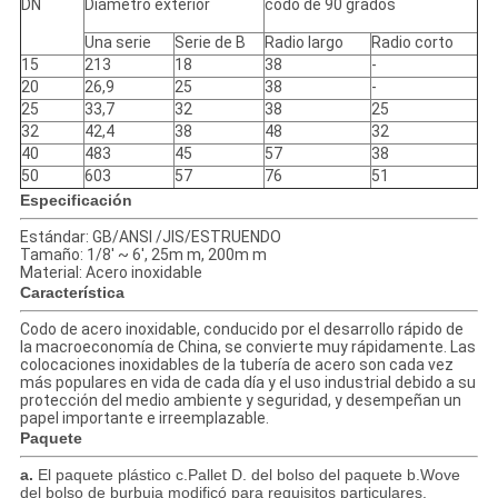
DN
Diámetro exterior
codo de 90 grados
Una serie
Serie de B
Radio largo
Radio corto
15
213
18
38
-
20
26,9
25
38
-
25
33,7
32
38
25
32
42,4
38
48
32
40
483
45
57
38
50
603
57
76
51
Especificación
Estándar: GB/ANSI /JIS/ESTRUENDO
Tamaño: 1/8' ~ 6', 25m m, 200m m
Material: Acero inoxidable
Característica
Codo de acero inoxidable, conducido por el desarrollo rápido de
la macroeconomía de China, se convierte muy rápidamente. Las
colocaciones inoxidables de la tubería de acero son cada vez
más populares en vida de cada día y el uso industrial debido a su
protección del medio ambiente y seguridad, y desempeñan un
papel importante e irreemplazable.
Paquete
a.
El paquete plástico c.Pallet D. del bolso del paquete b.Wove
del bolso de burbuja modificó para requisitos particulares.