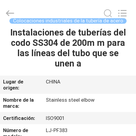
-
2026
Xi'an
Longjoy
Foreign
Colocaciones industriales de la tubería de acero
Trade
Co.,Ltd.
All
Instalaciones de tuberías del
HOGAR
Rights
Reserved.
codo SS304 de 200m m para
PRODUCTOS
las líneas del tubo que se
unen a
SOBRE
NOSOTROS
Lugar de
CHINA
origen:
VIAJE
Nombre de la
Stainless steel elbow
marca:
DE
Certificación:
ISO9001
LA
FÁBRICA
Número de
LJ-PF383