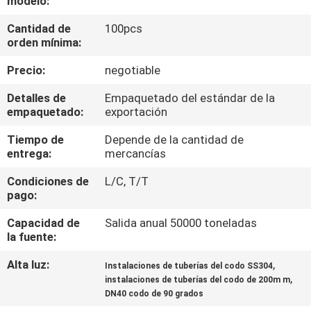
modelo:
Cantidad de
100pcs
CONTROL
orden mínima:
DE
Precio:
negotiable
CALIDAD
Detalles de
Empaquetado del estándar de la
empaquetado:
exportación
ÉNTRENOS
Tiempo de
Depende de la cantidad de
EN
entrega:
mercancías
CONTACTO
Condiciones de
L/C, T/T
CON
pago:
Capacidad de
Salida anual 50000 toneladas
NOTICIAS
la fuente:
Alta luz:
,
Instalaciones de tuberías del codo SS304
,
CASOS
instalaciones de tuberías del codo de 200m m
DN40 codo de 90 grados