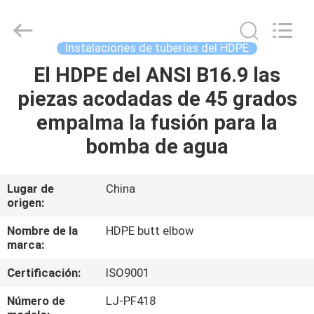
industriales
de
la
tubería
de
Instalaciones de tuberías del HDPE
acero
Proveedor.
Copyright
El HDPE del ANSI B16.9 las
HOGAR
©
2020
piezas acodadas de 45 grados
-
2025
industrialsteelpipefittings.com.
PRODUCTOS
empalma la fusión para la
All
Rights
Reserved.
bomba de agua
SOBRE
NOSOTROS
Lugar de
China
origen:
VIAJE
Nombre de la
HDPE butt elbow
marca:
DE
Certificación:
ISO9001
LA
FÁBRICA
Número de
LJ-PF418