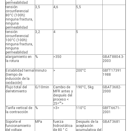
permeabilidad
tensión
3,5
4,6
5,5
circunferencial
80°C (100h):
ninguna fractura,
ninguna
permeabilidad
tensión
3,2
4
5
circunferencial
100°C (100h):
ninguna fractura,
ninguna
permeabilidad
alargamiento en
%
>350
GBAT8804.3-
la rotura
2003
Estabilidad termal
minuto
>
200°C
GBfT17391
(tiempo de
1988
inducción de la
oxidación)
Flujo total del
G/10min
Cambio de
190°C, 5kg
GBAT3682-
derretimiento
MFR antes y
2000
después del
proceso <
25="">
Tarifa vertical de
%
<3>
110°C
GBfT6671-
la contracción
2001
Soporte el
MPa
fuerza
Después de la
GBAT3681
funcionamiento
hidrostática
aceptación
del voltaje
de 80 ° C
acumulativa del