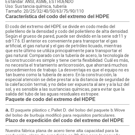
Estándar: ANSI, ASME, ESTRUENDO
Uso: Sustancia química, tubería
Tamaño: 20/25/32/40/50/63/75/90/110
Característica del codo del extremo del HDPE
El codo del extremo del HDPE se divide en codo medio del
polietileno de la densidad y codo del polietileno de alta densidad.
Según el grueso de pared, puede ser dividido en la serie sdr11 y
sdr17.6. El anterior es conveniente para transportar el gas
artificial, el gas natural y el gas de petróleo licuado, mientras
que este último se utiliza principalmente para transportar el
gas natural. Comparado con la tubería de acero, la tecnología de
la construcción es simple y tiene cierta flexibilidad. Cuál es más,
no necesita el tratamiento anticorrosión, que ahorrará muchos
procedimientos de trabajo. La desventaja es que el equipo no es
tan bueno como la tubería de acero. En la construcción, la
especial atención se debe prestar a la distancia de seguridad de
la calefacción termal, y no debe ser expuesta al aire y a la luz del
sol, y es sensible a las sustancias químicas, para evitar que la
salida del tubo de las aguas residuales estropee.
Paquete de
codo del extremo del HDPE
a.
El paquete plástico c.Pallet D. del bolso del paquete b.Wove
del bolso de burbuja modificó para requisitos particulares.
Plazo de expedición del
codo del extremo del HDPE
Nuestra fábrica plana de acero tiene alta capacidad para la