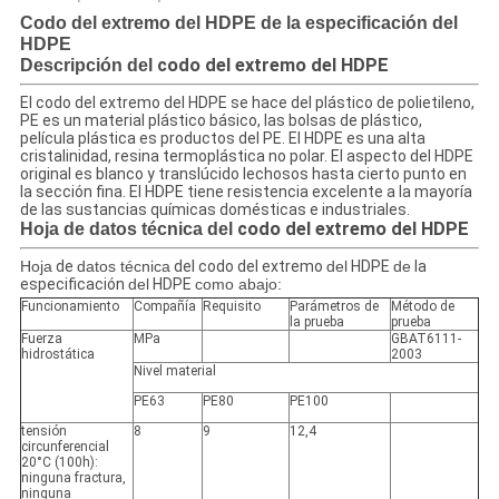
Codo del extremo del HDPE de la especificación del
HDPE
codo del extremo del HDPE
Descripción del
El codo del extremo del HDPE se hace del plástico de polietileno,
PE es un material plástico básico, las bolsas de plástico,
película plástica es productos del PE. El HDPE es una alta
cristalinidad, resina termoplástica no polar. El aspecto del HDPE
original es blanco y translúcido lechosos hasta cierto punto en
la sección fina. El HDPE tiene resistencia excelente a la mayoría
de las sustancias químicas domésticas e industriales.
codo del extremo del HDPE
Hoja de datos técnica del
Hoja
de
datos técnica
del codo del extremo
del
HDPE
de
la
especificación
del
HDPE
como abajo:
Funcionamiento
Compañía
Requisito
Parámetros de
Método de
la prueba
prueba
Fuerza
MPa
GBAT6111-
hidrostática
2003
Nivel material
PE63
PE80
PE100
tensión
8
9
12,4
circunferencial
20°C (100h):
ninguna fractura,
ninguna