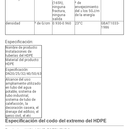
(165h),
² de
ninguna
envejecimiento
fractura,
del ≥ los 5GJ/m
ninguna
de la energía
salida
densidad
³ de G/cm
0.930-0.960
23°C
GBAT1033-
1986
Especificación:
Nombre de producto:
Instalaciones de
tuberías del HDPE
Material del producto:
HDPE
Especificación:
DN20/25/32/40/50/63
Alcance del uso:
ampliamente utilizado
en tubo del agua
potable, sistema de
tubo industrial,
sistema de tubo de
calefacción, la
decoración casera, el
drenaje del edificio, el
genio civil, el etc
Especificación del codo del extremo del HDPE