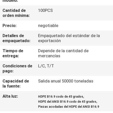
modelo:
Cantidad de
100PCS
CONTROL
orden mínima:
DE
Precio:
negotiable
CALIDAD
Detalles de
Empaquetado del estándar de la
empaquetado:
exportación
ÉNTRENOS
Tiempo de
Depende de la cantidad de
EN
entrega:
mercancías
CONTACTO
Condiciones de
L/C, T/T
CON
pago:
Capacidad de
Salida anual 50000 toneladas
NOTICIAS
la fuente:
Alta luz:
,
HDPE B16.9 codo de 45 grados
,
CASOS
HDPE del ANSI B16.9 codo de 45 grados
Piezas acodadas del HDPE del ANSI B16.9