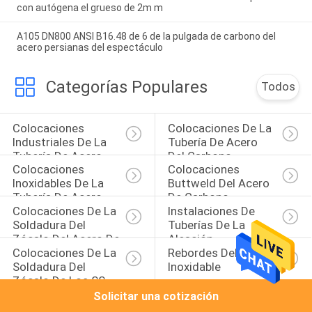
con autógena el grueso de 2m m
A105 DN800 ANSI B16.48 de 6 de la pulgada de carbono del
acero persianas del espectáculo
Categorías Populares
Todos
Colocaciones 
Colocaciones De La 
Industriales De La 
Tubería De Acero 
Tubería De Acero
Del Carbono
Colocaciones 
Colocaciones 
Inoxidables De La 
Buttweld Del Acero 
Tubería De Acero
De Carbono
Colocaciones De La 
Instalaciones De 
Soldadura Del 
Tuberías De La 
Zócalo Del Acero De 
Aleación
Colocaciones De La 
Rebordes Del Acero 
Carbono
Soldadura Del 
Inoxidable
Zócalo De Los SS
Solicitar una cotización