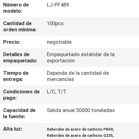
Número de
LJ-PF489
modelo:
CONTROL
Cantidad de
100pcs
DE
orden mínima:
CALIDAD
Precio:
negotiable
ÉNTRENOS
Detalles de
Empaquetado estándar de la
empaquetado:
exportación
EN
Tiempo de
Depende de la cantidad de
CONTACTO
entrega:
mercancías
CON
Condiciones de
L/C, T/T
pago:
NOTICIAS
Capacidad de
Salida anual 50000 toneladas
la fuente:
CASOS
Alta luz:
,
Rebordes de acero de carbono PN40
,
Rebordes de acero de carbono Q235