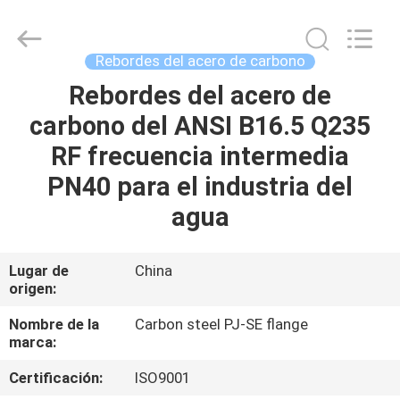
industriales
de
la
tubería
de
Rebordes del acero de carbono
acero
Proveedor.
Copyright
Rebordes del acero de
HOGAR
©
2020
carbono del ANSI B16.5 Q235
-
2025
industrialsteelpipefittings.com.
PRODUCTOS
RF frecuencia intermedia
All
Rights
Reserved.
PN40 para el industria del
SOBRE
agua
NOSOTROS
Lugar de
China
origen:
VIAJE
DE
Nombre de la
Carbon steel PJ-SE flange
marca:
LA
Certificación:
ISO9001
FÁBRICA