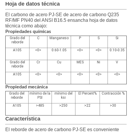
Hoja de datos técnica
El carbono de acero PJ-SE de acero de carbono Q235
RF/MF PN40 del ANSI B16.5 ensancha hoja de datos
técnica como abajo:
Propiedades químicas
Grado del
C
Manganeso
P
S
Si
reborde
A105
<0>
0.60-1.05
<0>
<0>
0.10-0.35
Grado del
Cr
Cu
MES
Ni
V
reborde
A105
<0>
<0>
<0>
<0>
<0>
Propiedad mecánica
Grado del
mínimo de la
mínimo del
El Percent%
Contracción
%
reborde
PSI
ksi
A105
>485
>250
>22
>30
Característica
El reborde de acero de carbono PJ-SE es conveniente