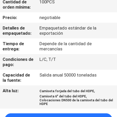
Cantidad de
100PCS
orden mínima:
CONTROL
Precio:
negotiable
DE
Detalles de
Empaquetado estándar de la
CALIDAD
empaquetado:
exportación
Tiempo de
Depende de la cantidad de
ÉNTRENOS
entrega:
mercancías
EN
Condiciones de
L/C, T/T
CONTACTO
pago:
CON
Capacidad de
Salida anual 50000 toneladas
la fuente:
NOTICIAS
Alta luz:
,
Camiseta forjada del tubo del HDPE
,
Camiseta 6" del tubo del HDPE
Colocaciones DN500 de la camiseta del tubo del
HDPE
CASOS