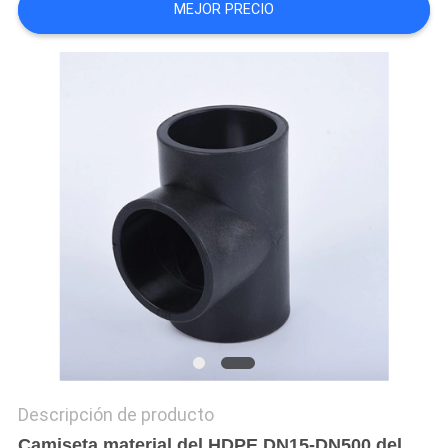
MEJOR PRECIO
MAPA
DEL
SITIO
PRIVACY
POLICY
Descripción de producto
Camiseta material del HDPE DN15-DN500 del