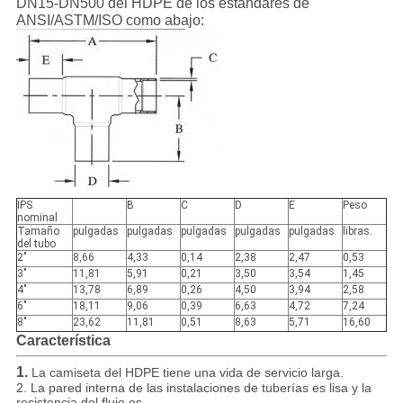
DN15-DN500 del HDPE de los estándares de
ANSI/ASTM/ISO como abajo:
IPS
B
C
D
E
Peso
nominal
Tamaño
pulgadas
pulgadas
pulgadas
pulgadas
pulgadas
libras.
del tubo
2"
8,66
4,33
0,14
2,38
2,47
0,53
3"
11,81
5,91
0,21
3,50
3,54
1,45
4"
13,78
6,89
0,26
4,50
3,94
2,58
6"
18,11
9,06
0,39
6,63
4,72
7,24
8"
23,62
11,81
0,51
8,63
5,71
16,60
Característica
1.
La camiseta del HDPE tiene una vida de servicio larga.
2. La pared interna de las instalaciones de tuberías es lisa y la
resistencia del flujo es.