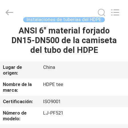
industriales
de
la
tubería
de
Instalaciones de tuberías del HDPE
acero
Supplier.
Copyright
ANSI 6" material forjado
HOGAR
©
2020
DN15-DN500 de la camiseta
-
2025
Xi'an
PRODUCTOS
del tubo del HDPE
Longjoy
Foreign
Trade
Co.,Ltd.
All
SOBRE
Lugar de
China
Rights
Reserved.
origen:
NOSOTROS
Nombre de la
HDPE tee
marca:
VIAJE
Certificación:
ISO9001
DE
LA
Número de
LJ-PF521
modelo:
FÁBRICA