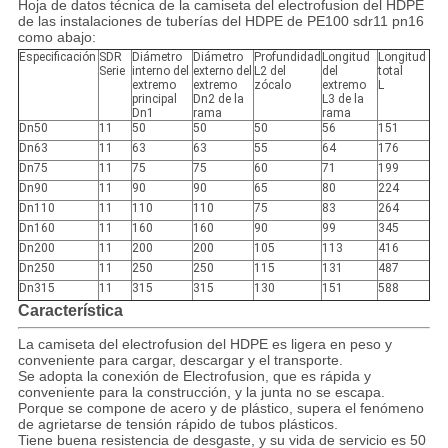
Hoja de datos técnica de la camiseta del electrofusion del HDPE
de las instalaciones de tuberías del HDPE de PE100 sdr11 pn16
como abajo:
Especificación
SDR
Diámetro
Diámetro
Profundidad
Longitud
Longitud
Serie
interno del
externo del
L2 del
del
total
extremo
extremo
zócalo
extremo
L
principal
Dn2 de la
L3 de la
Dn1
rama
rama
Dn50
11
50
50
50
56
151
Dn63
11
63
63
55
64
176
Dn75
11
75
75
60
71
199
Dn90
11
90
90
65
80
224
Dn110
11
110
110
75
83
264
Dn160
11
160
160
90
99
345
Dn200
11
200
200
105
113
416
Dn250
11
250
250
115
131
487
Dn315
11
315
315
130
151
588
Característica
La camiseta del electrofusion del HDPE es ligera en peso y
conveniente para cargar, descargar y el transporte.
Se adopta la conexión de Electrofusion, que es rápida y
conveniente para la construcción, y la junta no se escapa.
Porque se compone de acero y de plástico, supera el fenómeno
de agrietarse de tensión rápido de tubos plásticos.
Tiene buena resistencia de desgaste, y su vida de servicio es 50