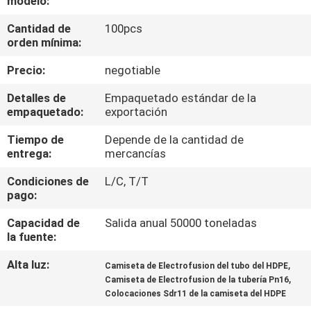
modelo:
Cantidad de
100pcs
CONTROL
orden mínima:
DE
Precio:
negotiable
CALIDAD
Detalles de
Empaquetado estándar de la
empaquetado:
exportación
ÉNTRENOS
Tiempo de
Depende de la cantidad de
EN
entrega:
mercancías
CONTACTO
Condiciones de
L/C, T/T
CON
pago:
Capacidad de
Salida anual 50000 toneladas
NOTICIAS
la fuente:
Alta luz:
,
Camiseta de Electrofusion del tubo del HDPE
,
CASOS
Camiseta de Electrofusion de la tubería Pn16
Colocaciones Sdr11 de la camiseta del HDPE