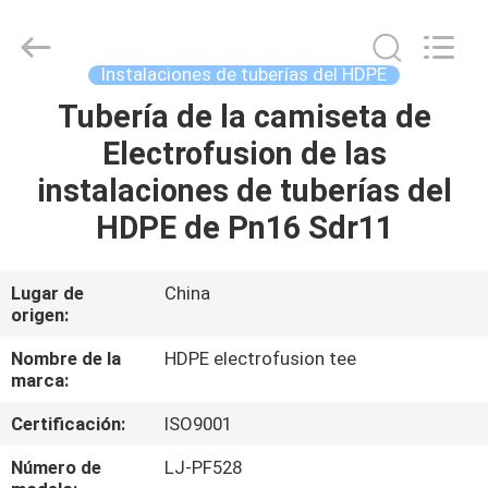
industriales
de
la
tubería
de
Instalaciones de tuberías del HDPE
acero
Supplier.
Copyright
Tubería de la camiseta de
HOGAR
©
2020
Electrofusion de las
-
2025
Xi'an
PRODUCTOS
instalaciones de tuberías del
Longjoy
Foreign
Trade
HDPE de Pn16 Sdr11
Co.,Ltd.
All
SOBRE
Rights
Reserved.
NOSOTROS
Lugar de
China
origen:
VIAJE
Nombre de la
HDPE electrofusion tee
marca:
DE
Certificación:
ISO9001
LA
FÁBRICA
Número de
LJ-PF528