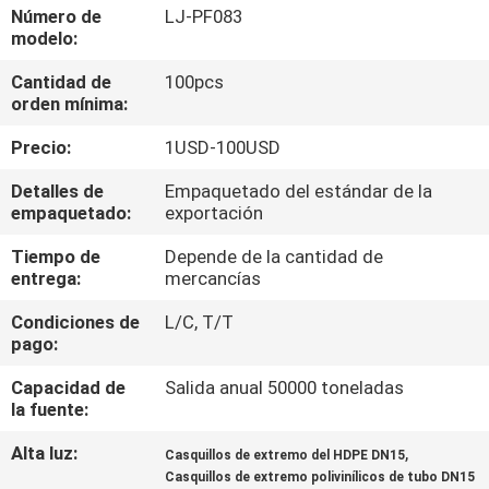
Número de
LJ-PF083
modelo:
CONTROL
Cantidad de
100pcs
DE
orden mínima:
CALIDAD
Precio:
1USD-100USD
ÉNTRENOS
Detalles de
Empaquetado del estándar de la
empaquetado:
exportación
EN
Tiempo de
Depende de la cantidad de
CONTACTO
entrega:
mercancías
CON
Condiciones de
L/C, T/T
pago:
NOTICIAS
Capacidad de
Salida anual 50000 toneladas
la fuente:
CASOS
Alta luz:
,
Casquillos de extremo del HDPE DN15
Casquillos de extremo polivinílicos de tubo DN15