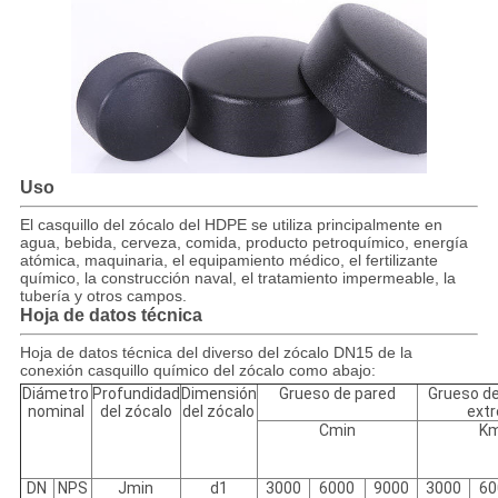
Uso
El casquillo del zócalo del HDPE se utiliza principalmente en
agua, bebida, cerveza, comida, producto petroquímico, energía
atómica, maquinaria, el equipamiento médico, el fertilizante
químico, la construcción naval, el tratamiento impermeable, la
tubería y otros campos.
Hoja de datos técnica
Hoja de datos técnica del diverso del zócalo DN15 de la
conexión casquillo químico del zócalo como abajo:
Diámetro
Profundidad
Dimensión
Grueso de pared
Grueso de
nominal
del zócalo
del zócalo
ext
Cmin
Km
DN
NPS
Jmin
d1
3000
6000
9000
3000
60