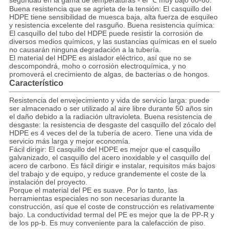
seguridad en la gama de temperaturas - el ℃ muy bajo 60-60.
Buena resistencia que se agrieta de la tensión: El casquillo del
HDPE tiene sensibilidad de muesca baja, alta fuerza de esquileo
y resistencia excelente del rasguño. Buena resistencia química:
El casquillo del tubo del HDPE puede resistir la corrosión de
diversos medios químicos, y las sustancias químicas en el suelo
no causarán ninguna degradación a la tubería.
El material del HDPE es aislador eléctrico, así que no se
descompondrá, moho o corrosión electroquímica, y no
promoverá el crecimiento de algas, de bacterias o de hongos.
Característico
Resistencia del envejecimiento y vida de servicio larga: puede
ser almacenado o ser utilizado al aire libre durante 50 años sin
el daño debido a la radiación ultravioleta. Buena resistencia de
desgaste: la resistencia de desgaste del casquillo del zócalo del
HDPE es 4 veces del de la tubería de acero. Tiene una vida de
servicio más larga y mejor economía.
Fácil dirigir: El casquillo del HDPE es mejor que el casquillo
galvanizado, el casquillo del acero inoxidable y el casquillo del
acero de carbono. Es fácil dirigir e instalar, requisitos más bajos
del trabajo y de equipo, y reduce grandemente el coste de la
instalación del proyecto.
Porque el material del PE es suave. Por lo tanto, las
herramientas especiales no son necesarias durante la
construcción, así que el coste de construcción es relativamente
bajo. La conductividad termal del PE es mejor que la de PP-R y
de los pp-b. Es muy conveniente para la calefacción de piso.