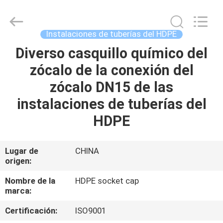
-
2026
Xi'an
Longjoy
Foreign
Instalaciones de tuberías del HDPE
Trade
Co.,Ltd.
All
Diverso casquillo químico del
HOGAR
Rights
Reserved.
zócalo de la conexión del
PRODUCTOS
zócalo DN15 de las
instalaciones de tuberías del
SOBRE
HDPE
NOSOTROS
Lugar de
CHINA
origen:
VIAJE
DE
Nombre de la
HDPE socket cap
marca:
LA
Certificación:
ISO9001
FÁBRICA