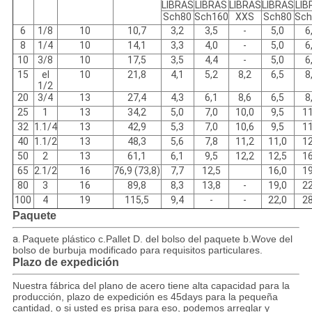
LIBRAS
LIBRAS
LIBRAS
LIBRAS
LIB
Sch80
Sch160
XXS
Sch80
Sch
6
1/8
10
10,7
3,2
3,5
-
5,0
6
8
1/4
10
14,1
3,3
4,0
-
5,0
6
10
3/8
10
17,5
3,5
4,4
-
5,0
6
15
el
10
21,8
4,1
5,2
8,2
6,5
8
1/2
20
3/4
13
27,4
4,3
6,1
8,6
6,5
8
25
1
13
34,2
5,0
7,0
10,0
9,5
11
32
1.1/4
13
42,9
5,3
7,0
10,6
9,5
11
40
1.1/2
13
48,3
5,6
7,8
11,2
11,0
12
50
2
13
61,1
6,1
9,5
12,2
12,5
16
65
2.1/2
16
76,9 (73,8)
7,7
12,5
16,0
19
80
3
16
89,8
8,3
13,8
-
19,0
22
100
4
19
115,5
9,4
-
-
22,0
28
Paquete
a.
Paquete plástico c.Pallet D. del bolso del paquete b.Wove del
bolso de burbuja modificado para requisitos particulares.
Plazo de expedición
Nuestra fábrica del plano de acero tiene alta capacidad para la
producción, plazo de expedición es 45days para la pequeña
cantidad, o si usted es prisa para eso, podemos arreglar y