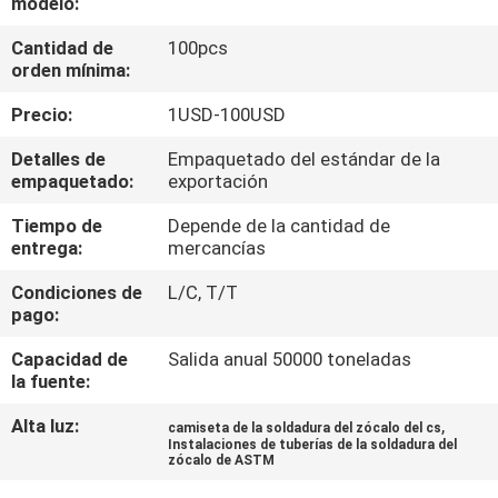
modelo:
Cantidad de
100pcs
CONTROL
orden mínima:
DE
Precio:
1USD-100USD
CALIDAD
Detalles de
Empaquetado del estándar de la
empaquetado:
exportación
ÉNTRENOS
Tiempo de
Depende de la cantidad de
EN
entrega:
mercancías
CONTACTO
Condiciones de
L/C, T/T
CON
pago:
Capacidad de
Salida anual 50000 toneladas
NOTICIAS
la fuente:
Alta luz:
,
camiseta de la soldadura del zócalo del cs
Instalaciones de tuberías de la soldadura del
CASOS
zócalo de ASTM