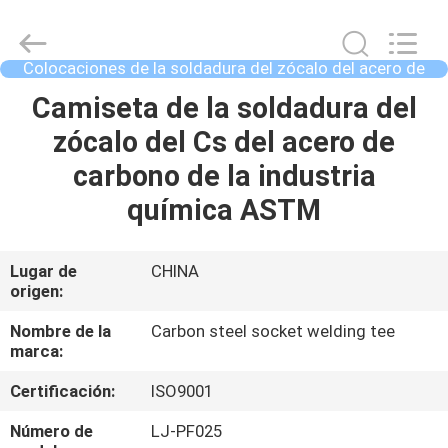
industriales
de
la
tubería
de
Colocaciones de la soldadura del zócalo del acero de
acero
Proveedor.
carbono
Copyright
HOGAR
Camiseta de la soldadura del
©
2020
-
zócalo del Cs del acero de
2025
industrialsteelpipefittings.com.
PRODUCTOS
carbono de la industria
All
Rights
Reserved.
química ASTM
SOBRE
NOSOTROS
Lugar de
CHINA
origen:
VIAJE
Nombre de la
Carbon steel socket welding tee
marca:
DE
Certificación:
ISO9001
LA
FÁBRICA
Número de
LJ-PF025