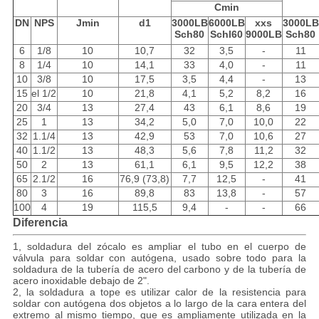
Cmin
DN
NPS
Jmin
d1
3000LB
6000LB
xxs
3000LB
Sch80
Schl60
9000LB
Sch80
6
1/8
10
10,7
32
3,5
-
11
8
1/4
10
14,1
33
4,0
-
11
10
3/8
10
17,5
3,5
4,4
-
13
15
el 1/2
10
21,8
4,1
5,2
8,2
16
20
3/4
13
27,4
43
6,1
8,6
19
25
1
13
34,2
5,0
7,0
10,0
22
32
1.1/4
13
42,9
53
7,0
10,6
27
40
1.1/2
13
48,3
5,6
7,8
11,2
32
50
2
13
61,1
6,1
9,5
12,2
38
65
2.1/2
16
76,9 (73,8)
7,7
12,5
-
41
80
3
16
89,8
83
13,8
-
57
100
4
19
115,5
9,4
-
-
66
Diferencia
1, soldadura del zócalo es ampliar el tubo en el cuerpo de
válvula para soldar con autógena, usado sobre todo para la
soldadura de la tubería de acero del carbono y de la tubería de
acero inoxidable debajo de 2".
2, la soldadura a tope es utilizar calor de la resistencia para
soldar con autógena dos objetos a lo largo de la cara entera del
extremo al mismo tiempo, que es ampliamente utilizada en la