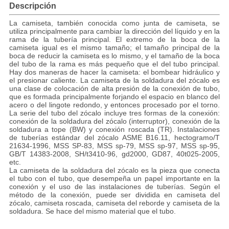
Descripción
La camiseta, también conocida como junta de camiseta, se
utiliza principalmente para cambiar la dirección del líquido y en la
rama de la tubería principal.
El extremo de la boca de la
camiseta igual es el mismo tamaño; el tamaño principal de la
boca de reducir la camiseta es lo mismo, y el tamaño de la boca
del tubo de la rama es más pequeño que el del tubo principal.
Hay dos maneras de hacer la camiseta: el bombear hidráulico y
el presionar caliente. La camiseta de la soldadura del zócalo es
una clase de colocación de alta presión de la conexión de tubo,
que es formada principalmente forjando el espacio en blanco del
acero o del lingote redondo, y entonces procesado por el torno.
La serie del tubo del zócalo incluye tres formas de la conexión:
conexión de la soldadura del zócalo (interruptor), conexión de la
soldadura a tope (BW) y conexión roscada (TR). Instalaciones
de tuberías estándar del zócalo ASME B16.11, hectogramo/T
21634-1996, MSS SP-83, MSS sp-79, MSS sp-97, MSS sp-95,
GB/T 14383-2008, SH/t3410-96, gd2000, GD87, 40t025-2005,
etc.
La camiseta de la soldadura del zócalo es la pieza que conecta
el tubo con el tubo, que desempeña un papel importante en la
conexión y el uso de las instalaciones de tuberías. Según el
método de la conexión, puede ser dividida en camiseta del
zócalo, camiseta roscada, camiseta del reborde y camiseta de la
soldadura. Se hace del mismo material que el tubo.