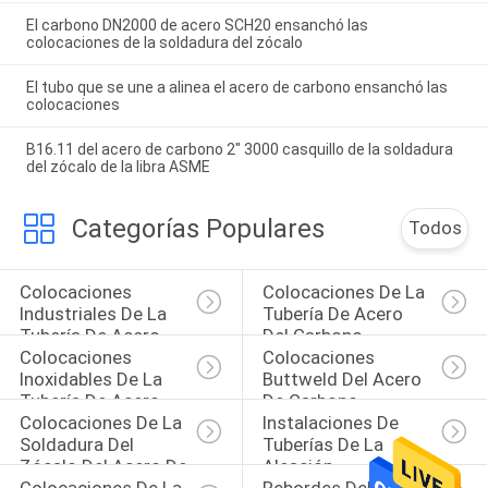
El carbono DN2000 de acero SCH20 ensanchó las
colocaciones de la soldadura del zócalo
El tubo que se une a alinea el acero de carbono ensanchó las
colocaciones
B16.11 del acero de carbono 2" 3000 casquillo de la soldadura
del zócalo de la libra ASME
Categorías Populares
Todos
Colocaciones 
Colocaciones De La 
Industriales De La 
Tubería De Acero 
Tubería De Acero
Del Carbono
Colocaciones 
Colocaciones 
Inoxidables De La 
Buttweld Del Acero 
Tubería De Acero
De Carbono
Colocaciones De La 
Instalaciones De 
Soldadura Del 
Tuberías De La 
Zócalo Del Acero De 
Aleación
Colocaciones De La 
Rebordes Del Acero 
Carbono