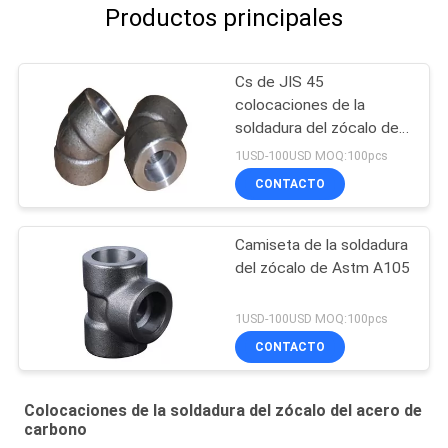
Productos principales
Cs de JIS 45
colocaciones de la
soldadura del zócalo del
acero de carbono del
1USD-100USD MOQ:100pcs
codo
CONTACTO
Camiseta de la soldadura
del zócalo de Astm A105
1USD-100USD MOQ:100pcs
CONTACTO
Colocaciones de la soldadura del zócalo del acero de
carbono