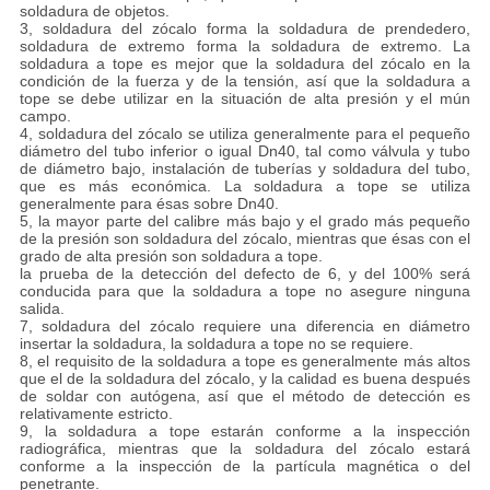
soldadura de objetos.
3, soldadura del zócalo forma la soldadura de prendedero,
soldadura de extremo forma la soldadura de extremo. La
soldadura a tope es mejor que la soldadura del zócalo en la
condición de la fuerza y de la tensión, así que la soldadura a
tope se debe utilizar en la situación de alta presión y el mún
campo.
4, soldadura del zócalo se utiliza generalmente para el pequeño
diámetro del tubo inferior o igual Dn40, tal como válvula y tubo
de diámetro bajo, instalación de tuberías y soldadura del tubo,
que es más económica. La soldadura a tope se utiliza
generalmente para ésas sobre Dn40.
5, la mayor parte del calibre más bajo y el grado más pequeño
de la presión son soldadura del zócalo, mientras que ésas con el
grado de alta presión son soldadura a tope.
la prueba de la detección del defecto de 6, y del 100% será
conducida para que la soldadura a tope no asegure ninguna
salida.
7, soldadura del zócalo requiere una diferencia en diámetro
insertar la soldadura, la soldadura a tope no se requiere.
8, el requisito de la soldadura a tope es generalmente más altos
que el de la soldadura del zócalo, y la calidad es buena después
de soldar con autógena, así que el método de detección es
relativamente estricto.
9, la soldadura a tope estarán conforme a la inspección
radiográfica, mientras que la soldadura del zócalo estará
conforme a la inspección de la partícula magnética o del
penetrante.