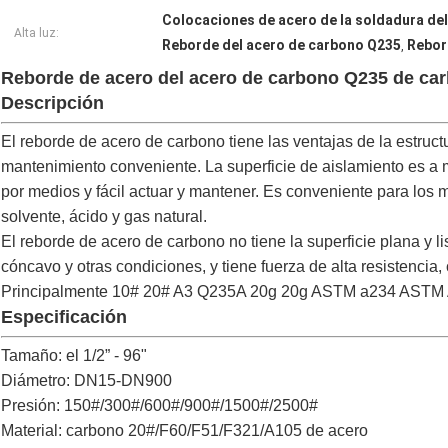
Colocaciones de acero de la soldadura de
Alta luz:
Reborde del acero de carbono Q235
Rebor
,
Reborde de acero del acero de carbono Q235 de ca
Descripción
El reborde de acero de carbono tiene las ventajas de la estruct
mantenimiento conveniente. La superficie de aislamiento es a 
por medios y fácil actuar y mantener. Es conveniente para los 
solvente, ácido y gas natural.
El reborde de acero de carbono no tiene la superficie plana y l
cóncavo y otras condiciones, y tiene fuerza de alta resistencia,
Principalmente 10# 20# A3 Q235A 20g 20g ASTM a234 ASTM A
Especificación
Tamaño: el 1/2” - 96"
Diámetro: DN15-DN900
Presión: 150#/300#/600#/900#/1500#/2500#
Material: carbono 20#/F60/F51/F321/A105 de acero