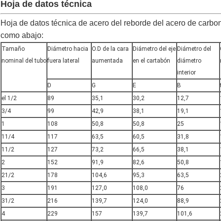
Hoja de datos técnica
Hoja de datos técnica de acero del reborde del acero de ca
como abajo:
Tamaño
Diámetro hacia
O.D de la cara
Diámetro del eje
Diámetro del
nominal del tubo
fuera lateral
aumentada
en el cartabón
diámetro
interior
D
G
E
B
el 1/2
89
35,1
30,2
12,7
3/4
99
42,9
38,1
19,1
1
108
50,8
50,8
25
11/4
117
63,5
60,5
31,8
11/2
127
73,2
66,5
38,1
2
152
91,9
82,6
50,8
21/2
178
104,6
95,3
63,5
3
191
127,0
108,0
76
31/2
216
139,7
124,0
88,9
4
229
157
139,7
101,6