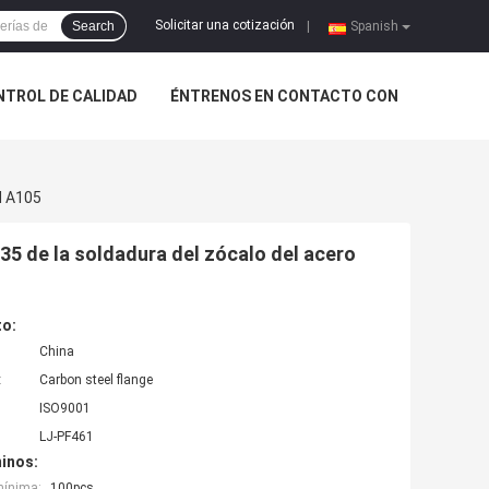
Solicitar una cotización
Search
|
Spanish
NTROL DE CALIDAD
ÉNTRENOS EN CONTACTO CON
M A105
5 de la soldadura del zócalo del acero
to:
China
:
Carbon steel flange
ISO9001
LJ-PF461
inos:
mínima:
100pcs