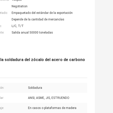
Negotiation
etado:
Empaquetado del estándar de la exportación
Depende de la cantidad de mercancías
o:
L/C, T/T
nte:
Salida anual 50000 toneladas
la soldadura del zócalo del acero de carbono
ón:
Soldadura
ar:
ANSI, ASME, JIS, ESTRUENDO
je:
En casos o plataformas de madera