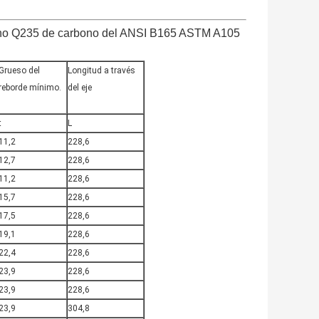
rbono Q235 de carbono del ANSI B165 ASTM A105
Grueso del
Longitud a través
reborde mínimo.
del eje
t
L
11,2
228,6
12,7
228,6
11,2
228,6
15,7
228,6
17,5
228,6
19,1
228,6
22,4
228,6
23,9
228,6
23,9
228,6
23,9
304,8