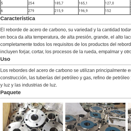
5
254
185,7
165,1
127,0
6
279
215,9
196,9
152
Característica
El reborde de acero de carbono, su variedad y la cantidad tod
en boca da alta temperatura, de alta presión, grande, el alto lac
completamente todos los requisitos de los productos del rebor
incluyen forjar, cortar, los procesos de la rueda, empalmar y otr
Uso
Los rebordes del acero de carbono se utilizan principalmente e
construcción, las tuberías del petróleo y gas, refino de petróleo
y luz y las industrias de luz.
Paquete