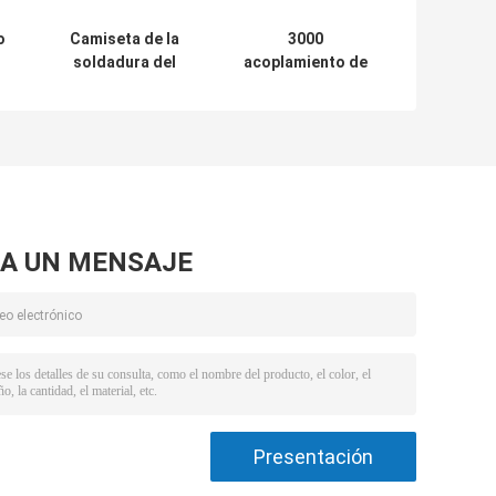
o
Camiseta de la
3000
soldadura del
acoplamiento de
de
zócalo del Cs del
la soldadura del
l
acero de carbono
zócalo del acero
ra
de la industria
de carbono de la
química ASTM
libra ASME B16.11
A UN MENSAJE