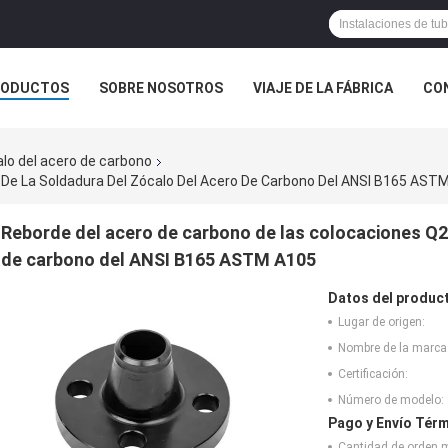
RODUCTOS
SOBRE NOSOTROS
VIAJE DE LA FÁBRICA
CO
CASOS
alo del acero de carbono
De La Soldadura Del Zócalo Del Acero De Carbono Del ANSI B165 AST
Reborde del acero de carbono de las colocaciones Q23
de carbono del ANSI B165 ASTM A105
Datos del produc
Lugar de origen:
Nombre de la marca
Certificación:
Número de modelo:
Pago y Envío Térm
Cantidad de orden 