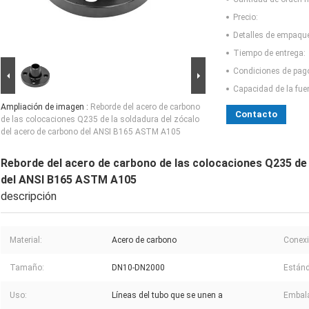
Precio:
Detalles de empaqu
Tiempo de entrega:
Condiciones de pag
Capacidad de la fue
Ampliación de imagen :
Reborde del acero de carbono
Contacto
de las colocaciones Q235 de la soldadura del zócalo
del acero de carbono del ANSI B165 ASTM A105
Reborde del acero de carbono de las colocaciones Q235 de 
del ANSI B165 ASTM A105
descripción
Material:
Acero de carbono
Conexi
Tamaño:
DN10-DN2000
Estánd
Uso:
Líneas del tubo que se unen a
Embala