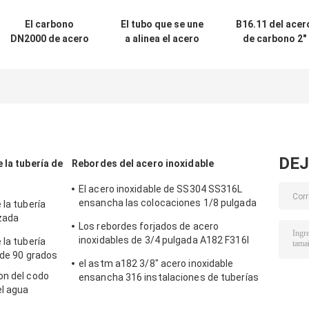
El carbono
El tubo que se une
B16.11 del acer
DN2000 de acero
a alinea el acero
de carbono 2"
SCH20 ensanchó
de carbono
3000 casquillo 
las colocaciones
ensanchó las
la soldadura de
de la soldadura
colocaciones
zócalo de la lib
del zócalo
ASME
DEJ
 la tubería de
Rebordes del acero inoxidable
El acero inoxidable de SS304 SS316L
ensancha las colocaciones 1/8 pulgada
 la tubería
~2 pulgadas
zada
Los rebordes forjados de acero
inoxidables de 3/4 pulgada A182 F316l
 la tubería
para conectan los tubos
 de 90 grados
el astm a182 3/8" acero inoxidable
on del codo
ensancha 316 instalaciones de tuberías
el agua
de los SS